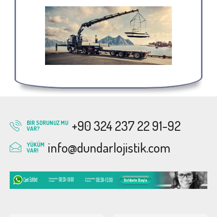
+90 324 237 22 91-92
BIR SORUNUZ MU
VAR?
info@dundarlojistik.com
YÜKÜM
VAR!