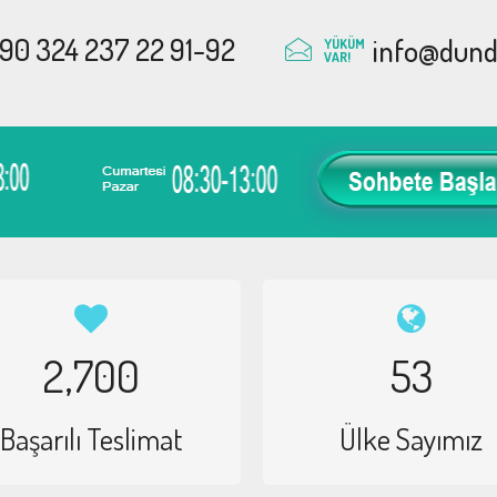
90 324 237 22 91-92
info@dunda
YÜKÜM
VAR!
2,700
53
Başarılı Teslimat
Ülke Sayımız