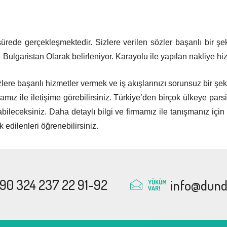
sürede gerçekleşmektedir. Sizlere verilen sözler başarılı bir şe
 Bulgaristan Olarak belirleniyor. Karayolu ile yapılan nakliye 
lere başarılı hizmetler vermek ve iş akışlarınızı sorunsuz bir şe
amız ile iletişime görebilirsiniz. Türkiye’den birçok ülkeye pars
eksiniz. Daha detaylı bilgi ve firmamız ile tanışmanız için siz
edilenleri öğrenebilirsiniz.
90 324 237 22 91-92
info@dunda
YÜKÜM
VAR!