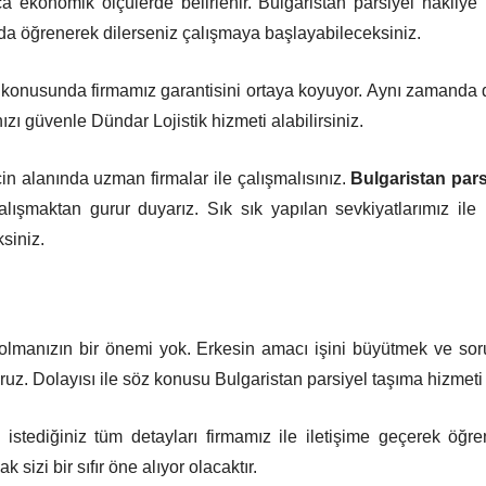
 ekonomik ölçülerde belirlenir. Bulgaristan parsiyel nakliye hi
 da öğrenerek dilerseniz çalışmaya başlayabileceksiniz.
ri konusunda firmamız garantisini ortaya koyuyor. Aynı zaman
ızı güvenle Dündar Lojistik hizmeti alabilirsiniz.
in alanında uzman firmalar ile çalışmalısınız.
Bulgaristan pars
çalışmaktan gurur duyarız. Sık sık yapılan sevkiyatlarımız il
siniz.
 olmanızın bir önemi yok. Erkesin amacı işini büyütmek ve soru
yoruz. Dolayısı ile söz konusu Bulgaristan parsiyel taşıma hizmeti 
stediğiniz tüm detayları firmamız ile iletişime geçerek öğrene
izi bir sıfır öne alıyor olacaktır.