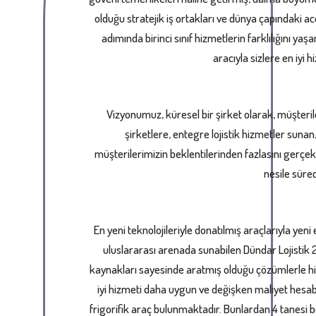
olduğu stratejik iş ortakları ve dünya çapındaki ac
adımında birinci sınıf hizmetlerin farklılığını y
aracıyla sizlere en iyi
Vizyonumuz, küresel bir şirket olarak, müşteril
şirketlere, entegre lojistik hizmetler sunan, t
müşterilerimizin beklentilerinden fazlasını gerç
nesile sürec
En yeni teknolojileriyle donatılmış araçlarıyla ye
uluslararası arenada sunabilen Dündar Lojistik 2
kaynakları sayesinde aratmış olduğu çözümlerle h
iyi hizmeti daha uygun ve değişken maliyet hesa
frigorifik araç bulunmaktadır. Bunlardan 4 tanesi b