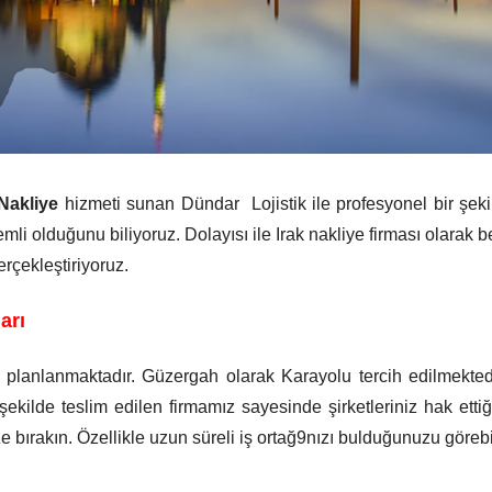
 Nakliye
hizmeti sunan Dündar Lojistik ile profesyonel bir şekilde
li olduğunu biliyoruz. Dolayısı ile Irak nakliye firması olarak bek
erçekleştiriyoruz.
arı
ün planlanmaktadır. Güzergah olarak Karayolu tercih edilmekted
kilde teslim edilen firmamız sayesinde şirketleriniz hak ettiği
ze bırakın. Özellikle uzun süreli iş ortağ9nızı bulduğunuzu göreb