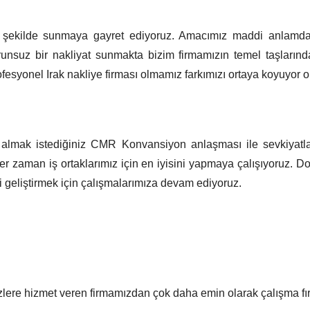
mik şekilde sunmaya gayret ediyoruz. Amacımız maddi anlamda
runsuz bir nakliyat sunmakta bizim firmamızın temel taşlarınd
fesyonel Irak nakliye firması olmamız farkımızı ortaya koyuyor o
zi almak istediğiniz CMR Konvansiyon anlaşması ile sevkiyatla
r zaman iş ortaklarımız için en iyisini yapmaya çalışıyoruz. Do
zi geliştirmek için çalışmalarımıza devam ediyoruz.
izlere hizmet veren firmamızdan çok daha emin olarak çalışma fır