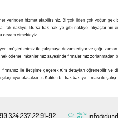
 her yerinden hizmet alabilirsiniz. Birçok ilden çok yoğun şekil
 Irak nakliye, Bursa Irak nakliye gibi nakliye ihtiyaçlarının e
aya devam etmekteyiz.
 yeni müşterilerimiz ile çalışmaya devam ediyor ve çoğu zaman s
 esnek ödeme imkanlarımız sayesinde firmalarımız zorlanmadan b
in firmamız ile iletişime geçerek tüm detayları öğrenebilir ve d
rşılaşmıyor olacaksınız. Kaliteli bir Irak bakliye firması ile çalış
90 324 237 22 91-92
info@dunda
YÜKÜM
VAR!